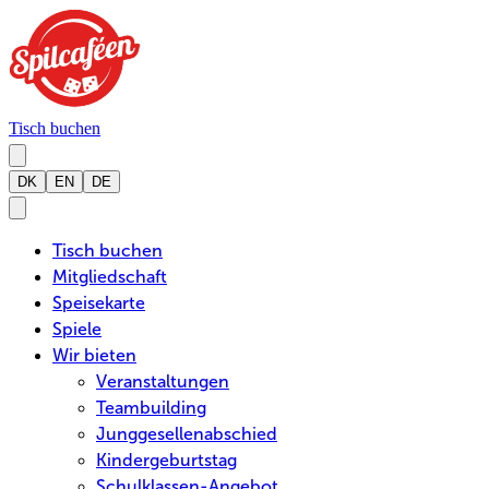
Tisch buchen
DK
EN
DE
Tisch buchen
Mitgliedschaft
Speisekarte
Spiele
Wir bieten
Veranstaltungen
Teambuilding
Junggesellenabschied
Kindergeburtstag
Schulklassen-Angebot