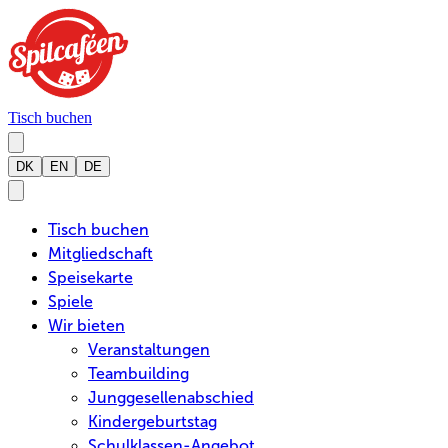
Tisch buchen
DK
EN
DE
Tisch buchen
Mitgliedschaft
Speisekarte
Spiele
Wir bieten
Veranstaltungen
Teambuilding
Junggesellenabschied
Kindergeburtstag
Schulklassen-Angebot